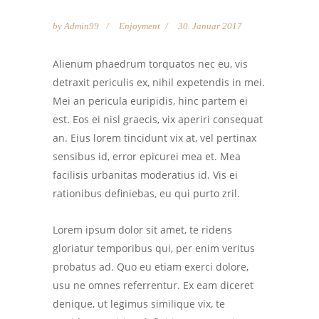
by
Admin99
Enjoyment
30. Januar 2017
Alienum phaedrum torquatos nec eu, vis
detraxit periculis ex, nihil expetendis in mei.
Mei an pericula euripidis, hinc partem ei
est. Eos ei nisl graecis, vix aperiri consequat
an. Eius lorem tincidunt vix at, vel pertinax
sensibus id, error epicurei mea et. Mea
facilisis urbanitas moderatius id. Vis ei
rationibus definiebas, eu qui purto zril.
Lorem ipsum dolor sit amet, te ridens
gloriatur temporibus qui, per enim veritus
probatus ad. Quo eu etiam exerci dolore,
usu ne omnes referrentur. Ex eam diceret
denique, ut legimus similique vix, te