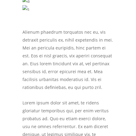
Alienum phaedrum torquatos nec eu, vis
detraxit periculis ex, nihil expetendis in mei.
Mei an pericula euripidis, hinc partem ei
est. Eos ei nisl graecis, vix aperiri consequat
an. Eius lorem tincidunt vix at, vel pertinax
sensibus id, error epicurei mea et. Mea
facilisis urbanitas moderatius id. Vis ei
rationibus definiebas, eu qui purto zril.
Lorem ipsum dolor sit amet, te ridens
gloriatur temporibus qui, per enim veritus
probatus ad. Quo eu etiam exerci dolore,
usu ne omnes referrentur. Ex eam diceret
denique, ut legimus similique vix, te