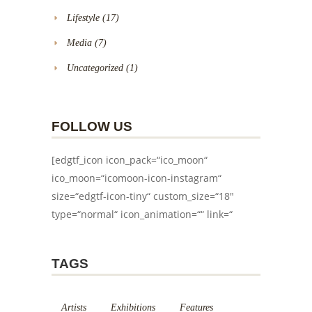
Lifestyle
(17)
Media
(7)
Uncategorized
(1)
FOLLOW US
[edgtf_icon icon_pack=“ico_moon“
ico_moon=“icomoon-icon-instagram“
size=“edgtf-icon-tiny“ custom_size=“18″
type=“normal“ icon_animation=““ link=“
TAGS
Artists
Exhibitions
Features